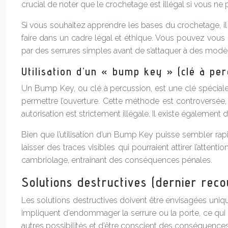
crucial de noter que le crochetage est illégal si vous ne p
Si vous souhaitez apprendre les bases du crochetage, i
faire dans un cadre légal et éthique. Vous pouvez vou
par des serrures simples avant de s’attaquer à des modèl
Utilisation d’un « bump key » (clé à pe
Un Bump Key, ou clé à percussion, est une clé spécialemen
permettre l’ouverture. Cette méthode est controversée, 
autorisation est strictement illégale. Il existe également 
Bien que l’utilisation d’un Bump Key puisse sembler ra
laisser des traces visibles qui pourraient attirer l’atte
cambriolage, entraînant des conséquences pénales.
Solutions destructives (dernier recou
Les solutions destructives doivent être envisagées uniqu
impliquent d’endommager la serrure ou la porte, ce qui e
autres possibilités et d’être conscient des conséquences