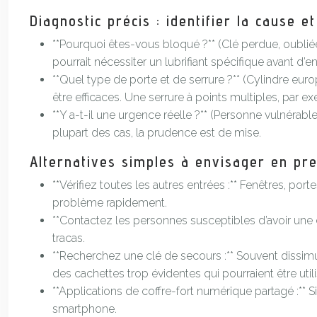
Diagnostic précis : identifier la cause e
**Pourquoi êtes-vous bloqué ?** (Clé perdue, oubliée à
pourrait nécessiter un lubrifiant spécifique avant d’
**Quel type de porte et de serrure ?** (Cylindre eur
être efficaces. Une serrure à points multiples, par exe
**Y a-t-il une urgence réelle ?** (Personne vulnérable 
plupart des cas, la prudence est de mise.
Alternatives simples à envisager en pre
**Vérifiez toutes les autres entrées :** Fenêtres, por
problème rapidement.
**Contactez les personnes susceptibles d’avoir une c
tracas.
**Recherchez une clé de secours :** Souvent dissimul
des cachettes trop évidentes qui pourraient être uti
**Applications de coffre-fort numérique partagé :** 
smartphone.