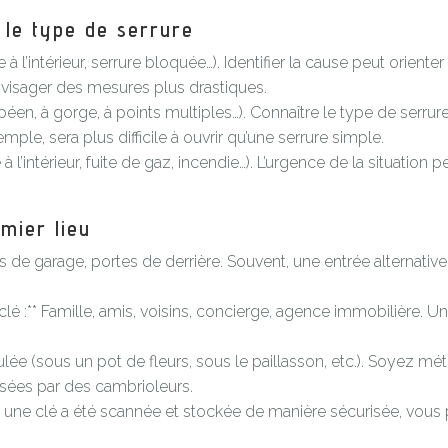
t le type de serrure
 l’intérieur, serrure bloquée…). Identifier la cause peut orient
envisager des mesures plus drastiques.
opéen, à gorge, à points multiples…). Connaître le type de serr
mple, sera plus difficile à ouvrir qu’une serrure simple.
à l’intérieur, fuite de gaz, incendie…). L’urgence de la situation 
mier lieu
tes de garage, portes de derrière. Souvent, une entrée alternativ
lé :** Famille, amis, voisins, concierge, agence immobilière. 
ée (sous un pot de fleurs, sous le paillasson, etc.). Soyez mé
lisées par des cambrioleurs.
Si une clé a été scannée et stockée de manière sécurisée, vous 