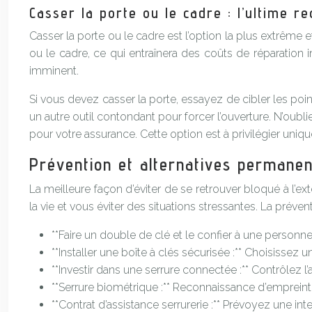
Casser la porte ou le cadre : l’ultime r
Casser la porte ou le cadre est l’option la plus extrême
ou le cadre, ce qui entraînera des coûts de réparation i
imminent.
Si vous devez casser la porte, essayez de cibler les poi
un autre outil contondant pour forcer l’ouverture. N’ou
pour votre assurance. Cette option est à privilégier uniqu
Prévention et alternatives permanen
La meilleure façon d’éviter de se retrouver bloqué à l’ex
la vie et vous éviter des situations stressantes. La prévent
**Faire un double de clé et le confier à une personne
**Installer une boîte à clés sécurisée :** Choisissez
**Investir dans une serrure connectée :** Contrôlez l
**Serrure biométrique :** Reconnaissance d’empreinte
**Contrat d’assistance serrurerie :** Prévoyez une in