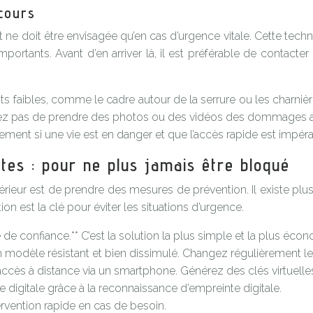
ecours
 et ne doit être envisagée qu’en cas d’urgence vitale. Cette 
mportants. Avant d’en arriver là, il est préférable de contact
nts faibles, comme le cadre autour de la serrure ou les charni
bliez pas de prendre des photos ou des vidéos des dommages ava
ement si une vie est en danger et que l’accès rapide est impérat
tes : pour ne plus jamais être bloqué
térieur est de prendre des mesures de prévention. Il existe plu
ion est la clé pour éviter les situations d’urgence.
 de confiance.** C’est la solution la plus simple et la plus éco
 un modèle résistant et bien dissimulé. Changez régulièrement l
’accès à distance via un smartphone. Générez des clés virtuelle
 digitale grâce à la reconnaissance d’empreinte digitale.
tervention rapide en cas de besoin.