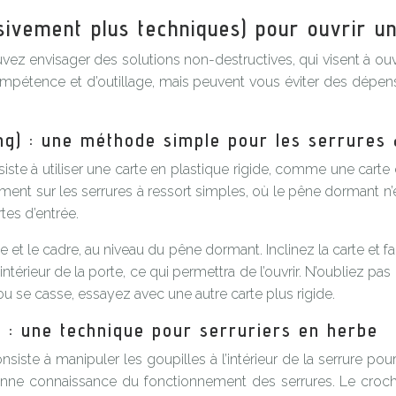
sivement plus techniques) pour ouvrir u
uvez envisager des solutions non-destructives, qui visent à ou
mpétence et d’outillage, mais peuvent vous éviter des dépens
ing) : une méthode simple pour les serrures
te à utiliser une carte en plastique rigide, comme une carte
lement sur les serrures à ressort simples, où le pêne dormant
rtes d’entrée.
rte et le cadre, au niveau du pêne dormant. Inclinez la carte et 
’intérieur de la porte, ce qui permettra de l’ouvrir. N’oublie
e ou se casse, essayez avec une autre carte plus rigide.
) : une technique pour serruriers en herbe
te à manipuler les goupilles à l’intérieur de la serrure pour s
onne connaissance du fonctionnement des serrures. Le crocheta