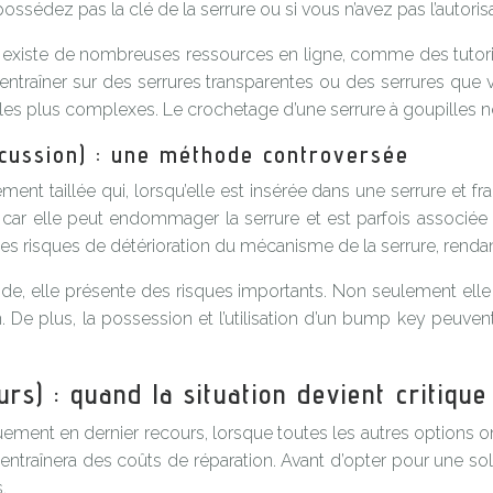
ossédez pas la clé de la serrure ou si vous n’avez pas l’autorisa
l existe de nombreuses ressources en ligne, comme des tutori
s entraîner sur des serrures transparentes ou des serrures 
es plus complexes. Le crochetage d’une serrure à goupilles néce
rcussion) : une méthode controversée
t taillée qui, lorsqu’elle est insérée dans une serrure et fra
car elle peut endommager la serrure et est parfois associée à 
des risques de détérioration du mécanisme de la serrure, rendant s
pide, elle présente des risques importants. Non seulement el
ntion. De plus, la possession et l’utilisation d’un bump key p
rs) : quand la situation devient critique
ement en dernier recours, lorsque toutes les autres options o
ntraînera des coûts de réparation. Avant d’opter pour une sol
.